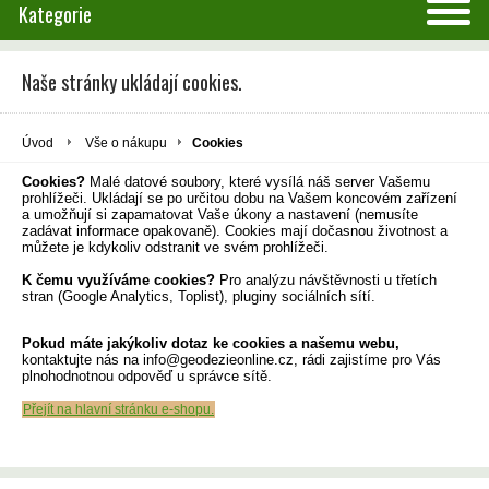
Kategorie
Naše stránky ukládají cookies.
Úvod
Vše o nákupu
Cookies
Cookies?
Malé datové soubory, které vysílá náš server Vašemu
prohlížeči. Ukládají se po určitou dobu na Vašem koncovém zařízení
a umožňují si zapamatovat Vaše úkony a nastavení (nemusíte
zadávat informace opakovaně). Cookies mají dočasnou životnost a
můžete je kdykoliv odstranit ve svém prohlížeči.
K čemu využíváme cookies?
Pro analýzu návštěvnosti u třetích
stran (Google Analytics, Toplist), pluginy sociálních sítí.
Pokud máte jakýkoliv dotaz ke cookies a našemu webu,
kontaktujte nás na info@geodezieonline.cz, rádi zajistíme pro Vás
plnohodnotnou odpověď u správce sítě.
Přejít na hlavní stránku e-shopu.