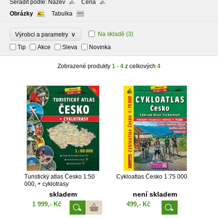
Seřadit podle:
Název
Cena
Obrázky
Tabulka
∨
Na skladě
(3)
Výrobci a parametry
Tip
Akce
Sleva
Novinka
Zobrazené produkty
1 - 4
z celkových
4
Turistický atlas Česko 1:50
Cykloatlas Česko 1:75 000
000, + cyklotrasy
skladem
není skladem
1 999,- Kč
499,- Kč