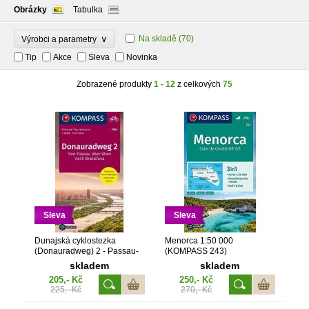
Obrázky
Tabulka
∨
Na skladě
(70)
Výrobci a parametry
Tip
Akce
Sleva
Novinka
Zobrazené produkty
1 - 12
z celkových
75
Sleva
Sleva
Dunajská cyklostezka
Menorca 1:50 000
(Donauradweg) 2 - Passau-
(KOMPASS 243)
Vídeň-Bratislava 1 : 50 000
skladem
skladem
(KOMPASS 7004)
205,- Kč
250,- Kč
225,- Kč
270,- Kč