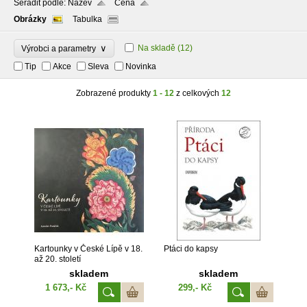
Seřadit podle:
Název
Cena
Obrázky
Tabulka
∨
Na skladě
(12)
Výrobci a parametry
Tip
Akce
Sleva
Novinka
Zobrazené produkty
1 - 12
z celkových
12
Kartounky v České Lípě v 18.
Ptáci do kapsy
až 20. století
skladem
skladem
1 673,- Kč
299,- Kč