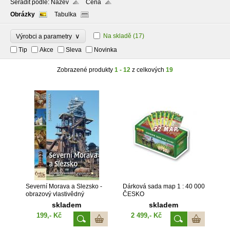
Seřadit podle:
Název
Cena
Obrázky
Tabulka
∨
Na skladě
(17)
Výrobci a parametry
Tip
Akce
Sleva
Novinka
Zobrazené produkty
1 - 12
z celkových
19
Severní Morava a Slezsko -
Dárková sada map 1 : 40 000
obrazový vlastivědný
ČESKO
průvodce
skladem
skladem
199,- Kč
2 499,- Kč