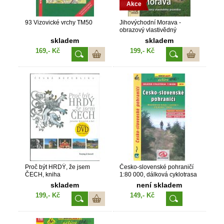
Akce
93 Vizovické vrchy TM50
Jihovýchodní Morava -
obrazový vlastivědný
průvodce
skladem
skladem
169,- Kč
199,- Kč
Proč být HRDÝ, že jsem
Česko-slovenské pohraničí
ČECH, kniha
1:80 000, dálková cyklotrasa
skladem
není skladem
199,- Kč
149,- Kč