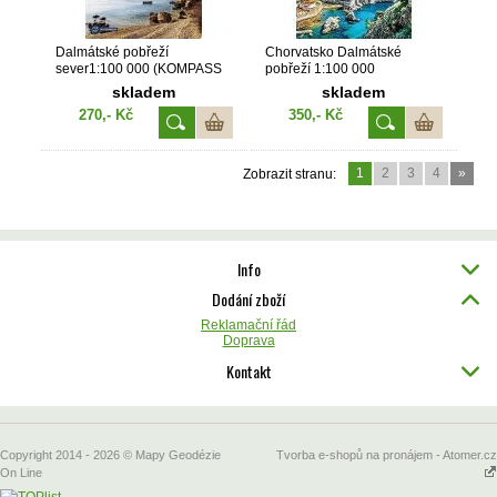
Dalmátské pobřeží
Chorvatsko Dalmátské
sever1:100 000 (KOMPASS
pobřeží 1:100 000
2901)
(KOMPASS 2900)
skladem
skladem
270,- Kč
350,- Kč
1
2
3
4
»
Zobrazit stranu:
Info
Dodání zboží
Reklamační řád
Doprava
Kontakt
Copyright 2014 - 2026 © Mapy Geodézie
Tvorba e-shopů na pronájem - Atomer.cz
On Line