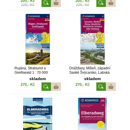
205,- Kč
205,- Kč
225,- Kč
225,- Kč
Rujána, Stralsund a
Drážďany, Míšeň, západní
Greifswald 1 : 70 000
Saské Švýcarsko, Labská
(KOMPASS 3319)
cyklostezka 1 : 70 000
skladem
skladem
(KOMPASS 3371)
270,- Kč
270,- Kč