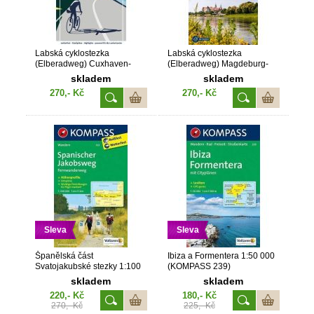
Labská cyklostezka
Labská cyklostezka
(Elberadweg) Cuxhaven-
(Elberadweg) Magdeburg-
Magdeburg 1 : 50 000
Schmilka 1 : 50 000
skladem
skladem
(KOMPASS 7002)
(KOMPASS 7001)
270,- Kč
270,- Kč
Sleva
Sleva
Španělská část
Ibiza a Formentera 1:50 000
Svatojakubské stezky 1:100
(KOMPASS 239)
000 (KOMPASS 133)
skladem
skladem
220,- Kč
180,- Kč
270,- Kč
225,- Kč