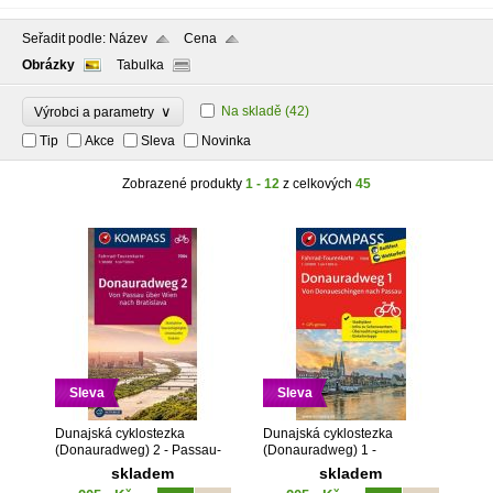
Seřadit podle:
Název
Cena
Obrázky
Tabulka
∨
Na skladě
(42)
Výrobci a parametry
Tip
Akce
Sleva
Novinka
Zobrazené produkty
1 - 12
z celkových
45
Sleva
Sleva
Dunajská cyklostezka
Dunajská cyklostezka
(Donauradweg) 2 - Passau-
(Donauradweg) 1 -
Vídeň-Bratislava 1 : 50 000
Donaueschingen-Passau 1 :
skladem
skladem
(KOMPASS 7004)
50 000 (KOMPASS 7009)