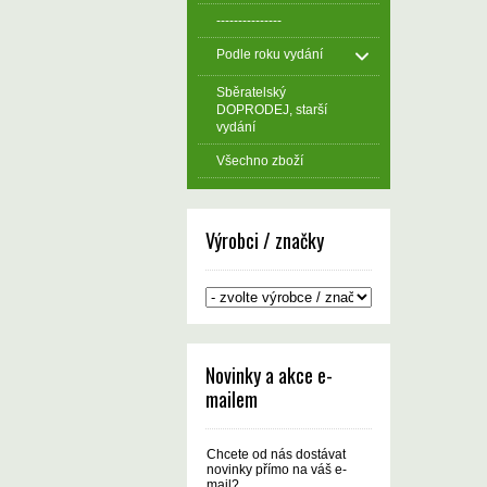
---------------
Podle roku vydání
Sběratelský
DOPRODEJ, starší
vydání
Všechno zboží
Výrobci / značky
Novinky a akce e-
mailem
Chcete od nás dostávat
novinky přímo na váš e-
mail?