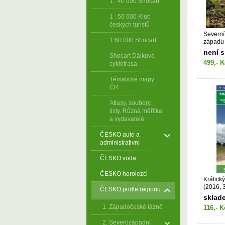
1 : 40 000 Shocart
1 : 50 000 Klub
českých turistů
Severní
1:60 000 Shocart
západu 
CZECHI
není 
Shocart Dálková
499,- K
cyklotrasa
Tématické mapy
ČR
Atlasy, soubory,
listy. Různá měřítka
a vydavatelé.
ČESKO auto a
administrativní
ČESKO voda
ČESKO horolezci
Králick
(2016, 
ČESKO podle regionu
sklad
1. Západočeské lázně
116,- K
2. Severozápadní