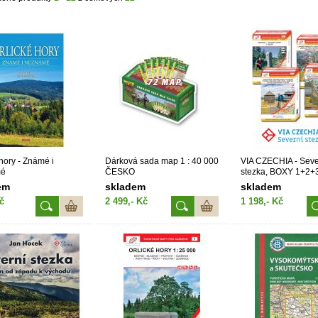
 hory - Známé i
Dárková sada map 1 : 40 000
VIA CZECHIA - Seve
mé
ČESKO
stezka, BOXY 1+2+3
nejzápadnějšího do
em
skladem
skladem
nejvýchodnějšího 
č
2 499,- Kč
1 198,- Kč