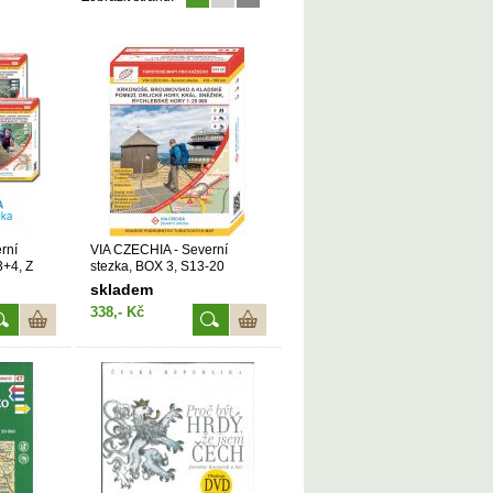
rní
VIA CZECHIA - Severní
+4, Z
stezka, BOX 3, S13-20
Krkonoše-Rychlebské hory 1
skladem
bodu ČR
: 25 000 (2022, 1. vydání,
338,- Kč
S13-20)