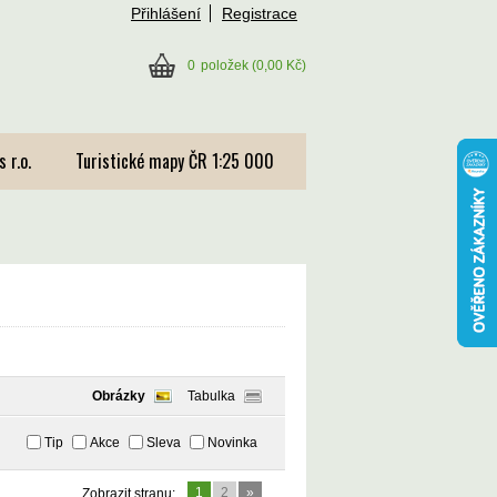
Přihlášení
Registrace
0
položek
(0,00 Kč)
 r.o.
Turistické mapy ČR 1:25 000
Obrázky
Tabulka
Tip
Akce
Sleva
Novinka
1
2
»
Zobrazit stranu: