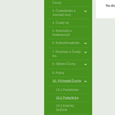
Čechy
Na str
3. Českolipsko a
Jizerské hory
4. Český ráj
5. Krkonoše a
Podkrkonoší
6. Královéhradecko
7. Plzeňsko a Český
les
8. Střední Čechy
9. Praha
10. Východní Čechy
10.1 Pardubicko
10.2 Podorlicko
10.3 Králický
Sněžník