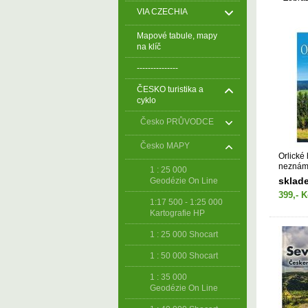
VIA CZECHIA
Mapové tabule, mapy
na klíč
---------------
ČESKO turistika a
cyklo
Česko PRŮVODCE
Česko MAPY
Orlické
nezná
1 : 25 000
sklad
Geodézie On Line
399,- K
1:17 500 - 1:25 000
Kartografie HP
1 : 25 000 Shocart
1 : 50 000 Shocart
1 : 35 000
Geodézie On Line