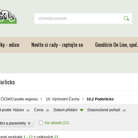
ky - edice
Nevíte si rady - zeptejte se
Geodézie On Line, spol.s
orlicko
ČESKO podle regionu
10. Východní Čechy
10.2 Podorlicko
t podle:
Název
Cena
Datum přidání
Doporučené pořadí
∨
Na skladě
(21)
bci a parametry
zené produkty
1 - 12
z celkových
22