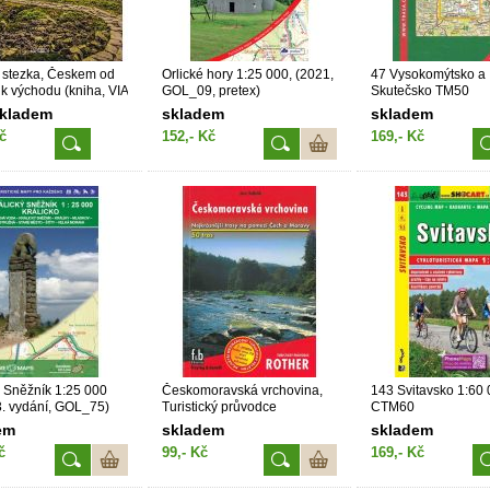
 stezka, Českem od
Orlické hory 1:25 000, (2021,
47 Vysokomýtsko a
k východu (kniha, VIA
GOL_09, pretex)
Skutečsko TM50
A)
skladem
skladem
skladem
č
152,- Kč
169,- Kč
ý Sněžník 1:25 000
Českomoravská vrchovina,
143 Svitavsko 1:60 
3. vydání, GOL_75)
Turistický průvodce
CTM60
em
skladem
skladem
č
99,- Kč
169,- Kč