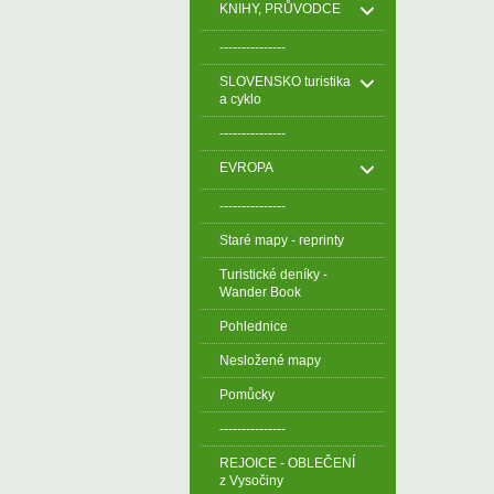
KNIHY, PRŮVODCE
---------------
SLOVENSKO turistika
a cyklo
---------------
EVROPA
---------------
Staré mapy - reprinty
Turistické deníky -
Wander Book
Pohlednice
Nesložené mapy
Pomůcky
---------------
REJOICE - OBLEČENÍ
z Vysočiny