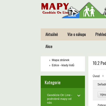
Aktuálně
Vše o nákupu
Přehled
Akce
Mapa stránek
10.2 Pod
Edice - klady listů
Úvod
Kategorie
Seřadi
Výro
Geodézie On Line -
podrobné mapy od
nás
Zobra