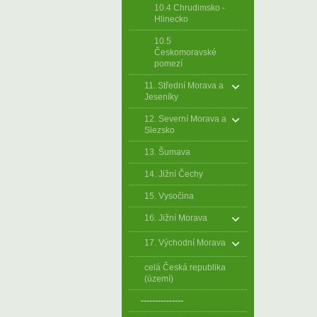
10.4 Chrudimsko -
Hlinecko
10.5
Českomoravské
pomezí
11. Střední Morava a
Jeseníky
12. Severní Morava a
Slezsko
13. Šumava
14. Jižní Čechy
15. Vysočina
16. Jižní Morava
17. Východní Morava
celá Česká republika
(území)
---------------