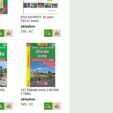
Proč být HRDÝ, že jsem
ČECH, kniha
skladem
199,- Kč
000,
141 Žďárské vrchy 1:60 000,
CTM60
skladem
169,- Kč