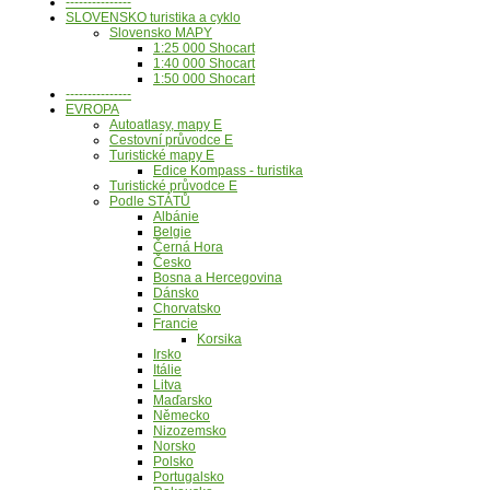
---------------
SLOVENSKO turistika a cyklo
Slovensko MAPY
1:25 000 Shocart
1:40 000 Shocart
1:50 000 Shocart
---------------
EVROPA
Autoatlasy, mapy E
Cestovní průvodce E
Turistické mapy E
Edice Kompass - turistika
Turistické průvodce E
Podle STÁTŮ
Albánie
Belgie
Černá Hora
Česko
Bosna a Hercegovina
Dánsko
Chorvatsko
Francie
Korsika
Irsko
Itálie
Litva
Maďarsko
Německo
Nizozemsko
Norsko
Polsko
Portugalsko