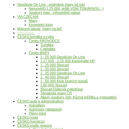
Geodézie On Line - podrobné mapy od nás
Nejnovější 1:25 000, ještě VONÍ TISKÁRNOU :-)
Soubory map - výhodnější nákup
VIA CZECHIA
Mapy
Kompletní trasy
Mapové tabule, mapy na klíč
---------------
ČESKO turistika a cyklo
Česko PRŮVODCE
Turistika
Cyklistika
Česko MAPY
1 : 25 000 Geodézie On Line
1:17 500 - 1:25 000 Kartografie HP
1 : 25 000 Shocart
1 : 50 000 Shocart
1 : 35 000 Geodézie On Line
1 : 40 000 Shocart
1 : 50 000 Klub českých turistů
1:60 000 Shocart
Shocart Dálková cyklotrasa
Tématické mapy ČR
Atlasy, soubory, listy. Různá měřítka a vydavatelé.
ČESKO auto a administrativní
Autoatlasy
Automapy (skládané)
Plány měst
ČESKO voda
ČESKO horolezci
ČESKO podle regionu