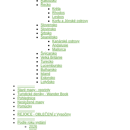
Rakousko
Řecko
Kréta
Rhodos
Lesbos
Korfu a Jónské ostrovy
Slovensko
Slovinsko
Srbsko
Španělsko
Kanárské ostrovy
Andalusie
Mallorca
Švýcarsko
Velká Británie
Turecko
Lucembursko
Bulharsko
Island
Estonsko
Lotyšsko
---------------
Staré mapy - reprinty
Turistické deníky - Wander Book
Pohlednice
Nesložené mapy
Pomůcky
---------------
REJOICE - OBLEČENÍ z Vysočiny
---------------
Podle roku vydání
2026