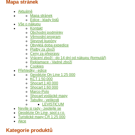
Mapa stránek
Aktuálně
Mapa stránek
Edice - klady listů
Vše o nákupu
Kontakt
Obchodní podmínky
Věrnostní program
Slevové kupóny
Obvyklá doba expedice
Platby za zboží
Ceny za přepravu
Vrácení zboží - do 14 dní od nákupu (formulář)
Reklamace - Vadné zboží
Cookies
Přehledky - edice
Geodézie On Line 1:25 000
KČT 1:50 000
Shocart 1:40 000
Shocart 1:60 000
Marco-Polo
Shocart vodácké mapy
Tabulky - velikosti
LEVISTICUM
Nevíte si rady - zeptejte se
Geodézie On Line, spol.s r.o.
Turistické mapy ČR 1:25 000
Akce
Kategorie produktů