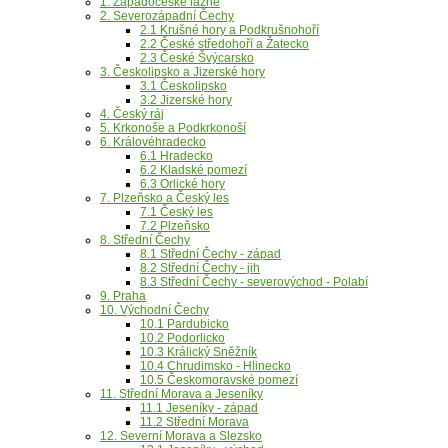
1. Západočeské lázně
2. Severozápadní Čechy
2.1 Krušné hory a Podkrušnohoří
2.2 České středohoří a Žatecko
2.3 České Švýcarsko
3. Českolipsko a Jizerské hory
3.1 Českolipsko
3.2 Jizerské hory
4. Český ráj
5. Krkonoše a Podkrkonoší
6. Královéhradecko
6.1 Hradecko
6.2 Kladské pomezí
6.3 Orlické hory
7. Plzeňsko a Český les
7.1 Český les
7.2 Plzeňsko
8. Střední Čechy
8.1 Střední Čechy - západ
8.2 Střední Čechy - jih
8.3 Střední Čechy - severovýchod - Polabí
9. Praha
10. Východní Čechy
10.1 Pardubicko
10.2 Podorlicko
10.3 Králický Sněžník
10.4 Chrudimsko - Hlinecko
10.5 Českomoravské pomezí
11. Střední Morava a Jeseníky
11.1 Jeseníky - západ
11.2 Střední Morava
12. Severní Morava a Slezsko