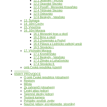
12.1 Jeseníky - východ
12.2 Opavské Slezsko
12.3 Poodří - Moravské Kravařsko
12.4 Těšínské Slezsko
12.5 Ostravsko
12.6 Beskydy - Valašsko
13. Šumava
14. Jižní Čechy
15. Vysočina
16. Jižní Morava
16.1 Moravský kras a okolí
16.2 Brno a okolí
16.3 Znojemsko a Podyjí
16.4 Pálava a Lednicko-valtický areál
16.5 Slovácko I.
17. Východní Morava
17.1 Kroměřížsko
17.2 Beskydy - Valašsko
17.3 Zlínsko a Luhačovicko
17.4 Slovácko II.
celá Česká republika (území)
---------------
KNIHY, PRŮVODCE
O celé České republice (obsahem)
Regiony
Města
Ze zahraničí (obsahem)
Český atlas (edice)
Tajemné stezky (edice)
Toulavá kamera
Pohádky, pověsti, zvyky
Naučné (atlasy, encyklopedie, slovníky)