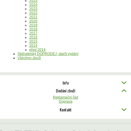
2025
2024
2023
2022
2021
2020
2019
2018
2017
2016
2015
2014
před 2014
Sběratelský DOPRODEJ, starší vydání
Všechno zboží
Info
Dodání zboží
Reklamační řád
Doprava
Kontakt