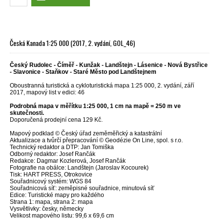
Česká Kanada 1:25 000 (2017, 2. vydání, GOL_46)
Český Rudolec - Číměř - Kunžak - Landštejn - Lásenice - Nová Bystřice
- Slavonice - Staňkov - Staré Město pod Landštejnem
Oboustranná turistická a cykloturistická mapa 1:25 000, 2. vydání, září
2017, mapový list v edici: 46
Podrobná mapa v měřítku 1:25 000, 1 cm na mapě = 250 m ve
skutečnosti.
Doporučená prodejní cena 129 Kč.
Mapový podklad © Český úřad zeměměřický a katastrální
Aktualizace a tvůrčí přepracování © Geodézie On Line, spol. s r.o.
Technický redaktor a DTP: Jan Tomiška
Odborný redaktor: Josef Rančák
Redakce: Dagmar Kozlerová, Josef Rančák
Fotografie na obálce: Landštejn (Jaroslav Kocourek)
Tisk: HART PRESS, Otrokovice
Souřadnicový systém: WGS 84
Souřadnicová síť: zeměpisné souřadnice, minutová síť
Edice: Turistické mapy pro každého
Strana 1: mapa, strana 2: mapa
Vysvětlivky: česky, německy
Velikost mapového listu: 99,6 x 69,6 cm