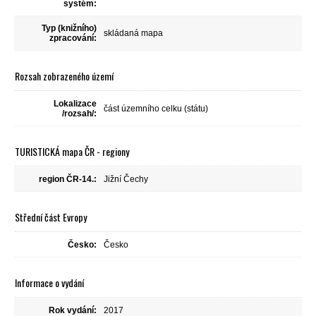
systém:
Typ (knižního)
skládaná mapa
zpracování:
Rozsah zobrazeného území
Lokalizace
část územního celku (státu)
/rozsah/:
TURISTICKÁ mapa ČR - regiony
region ČR-14.:
Jižní Čechy
Střední část Evropy
Česko:
Česko
Informace o vydání
Rok vydání:
2017