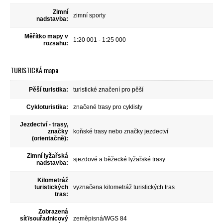
Zimní
zimní sporty
nadstavba:
Měřítko mapy v
1:20 001 - 1:25 000
rozsahu:
TURISTICKÁ mapa
Pěší turistika:
turistické značení pro pěší
Cykloturistika:
značené trasy pro cyklisty
Jezdectví - trasy,
značky
koňské trasy nebo značky jezdectví
(orientačně):
Zimní lyžařská
sjezdové a běžecké lyžařské trasy
nadstavba:
Kilometráž
turistických
vyznačena kilometráž turistických tras
tras:
Zobrazená
síť/souřadnicový
zeměpisná/WGS 84