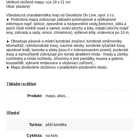
Velikost složené mapy: cca 18 x 11 cm
Obal: plastový
Všeobecná charakteristika map od Geodézie On Line, spol. s r.o.
► Podrobná mapa zobrazuje základní polohopisné a výškopisné
informace např. silnice, zpevněné a nezpevněné cesty,železnici, sídla a
jejich části včetně osad a samot, vodní plochy a toky, ostatní plochy (např.
lesy, zahrady a sady, vinice, chmelnice), výškové kóty, vrstevnice po 10 m,
...
► Obsahuje pásové a místní turistické značení, turistické směrovníky,
kilometráž; cykloturistické trasy; naučné stezky; turistické lyžařské trasy,
sjezdové tratě, lanovky a vleky (jsou-li v zobrazovaném území); jezdecké
trasy a samozřejmě zobrazuje pro turisty atraktivní místa - hrady a zámky,
rozhledny a místa rozhledu, zříceniny a jiné památky, muzea a galerie,
koupaliště, vybrané restaurace a ubytovací zařízení,...
► Mapu dodáváme složenou v praktickém plastovém obalu.
Základní rozdělení
Produkt:
mapa, atlas,...
Uživatel
Turista:
pěší turistika
Cyklista:
na kolo