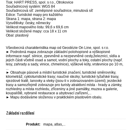
Tisk: HART PRESS, spol. s r.o., Otrokovice
Souřadnicový systém: WGS 84
Souřadnicová síť: zeměpisné souřadnice, minutová síť
Edice: Turistické mapy pro každého
Strana 1: mapa, strana 2: mapa
Vysvětlivky: česky, německy
Velikost mapového listu: 99,6 x 69,6 cm
Velikost složené mapy: cca 18 x 11 cm
Obal: plastový
Všeobecná charakteristika map od Geodézie On Line, spol. s r.o.
► Podrobná mapa zobrazuje základní polohopisné a výškopisné
informace např. silnice, zpevněné a nezpevněné cesty,železnici, sídla a
jejich části včetně osad a samot, vodní plochy a toky, ostatní plochy (např.
lesy, zahrady a sady, vinice, chmelnice), výškové kóty, vrstevnice po 10 m,
...
► Obsahuje pásové a místní turistické značení, turistické směrovníky,
kilometráž; cykloturistické trasy; naučné stezky; turistické lyžařské trasy,
sjezdové tratě, lanovky a vleky (jsou-li v zobrazovaném území); jezdecké
trasy a samozřejmě zobrazuje pro turisty atraktivní místa - hrady a zámky,
rozhledny a místa rozhledu, zříceniny a jiné památky, muzea a galerie,
koupaliště, vybrané restaurace a ubytovací zařízení,...
► Mapu dodáváme složenou v praktickém plastovém obalu.
Základní rozdělení
Produkt:
mapa, atlas,...