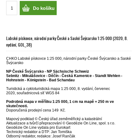
Do košíku
Labské pískovce, národní parky České a Saské Švýcarsko 1:25 000 (2020, 8.
vydání, GOL_38)
CHKO Labské pískovce 1:25 000, národní parky České Švýcarsko a Saské
Švýcarsko
NP České Švýcarsko - NP Sächsische Schweiz
Sebnitz - Mikulášovice - Děčín - Česká Kamenice - Standt Wehlen -
Hohnstein - Königstein - Bad Schandau
Turistická a cykloturistická mapa 1:25 000, 8. vydání, červenec
2020, souřadnicová síť WGS 84
Podrobná mapa v měřítku 1:25 000, 1 cm na mapě = 250 m ve
skutečnosti.
Doporučená prodejní cena 149 Kč.
Mapový podklad © Český úřad zeměměřický a katastrální
Aktualizace a tvůrčí přepracování © Geodézie On Line, spol. s r.o.
Geodézie On Line vydala pro Eurokart
Technický redaktor a DTP: Jan Tomiška
Odborný redaktor, redakce: Josef Rančák