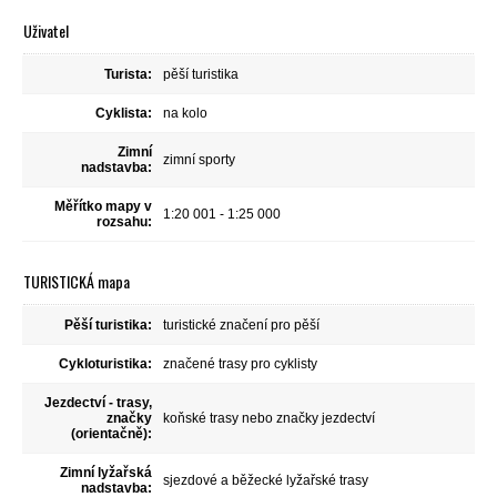
Uživatel
Turista:
pěší turistika
Cyklista:
na kolo
Zimní
zimní sporty
nadstavba:
Měřítko mapy v
1:20 001 - 1:25 000
rozsahu:
TURISTICKÁ mapa
Pěší turistika:
turistické značení pro pěší
Cykloturistika:
značené trasy pro cyklisty
Jezdectví - trasy,
značky
koňské trasy nebo značky jezdectví
(orientačně):
Zimní lyžařská
sjezdové a běžecké lyžařské trasy
nadstavba: