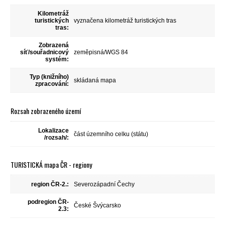
Kilometráž
turistických
vyznačena kilometráž turistických tras
tras:
Zobrazená
síť/souřadnicový
zeměpisná/WGS 84
systém:
Typ (knižního)
skládaná mapa
zpracování:
Rozsah zobrazeného území
Lokalizace
část územního celku (státu)
/rozsah/:
TURISTICKÁ mapa ČR - regiony
region ČR-2.:
Severozápadní Čechy
podregion ČR-
České Švýcarsko
2.3: