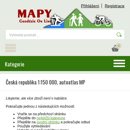
Přihlášení
Registrace
0
Kategorie
Česká republika 1:150 000, autoatlas MP
Litujeme, ale více zboží není v nabídce.
Pokračujte jednou z následujících možností:
Vraťte se na předchozí stránku
Přejděte do
nejbližší kategorie
Přejděte na
úvodní stránku
a pokračujte odtud
Použijte vyhledávání