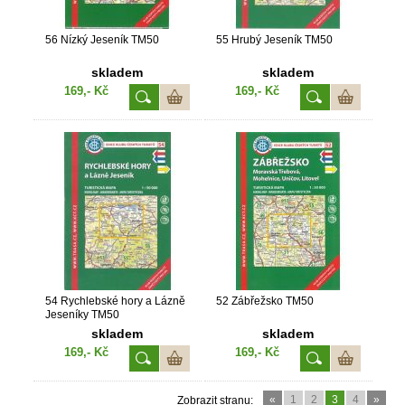
56 Nízký Jeseník TM50
55 Hrubý Jeseník TM50
skladem
skladem
169,- Kč
169,- Kč
54 Rychlebské hory a Lázně
52 Zábřežsko TM50
Jeseníky TM50
skladem
skladem
169,- Kč
169,- Kč
«
1
2
3
4
»
Zobrazit stranu: