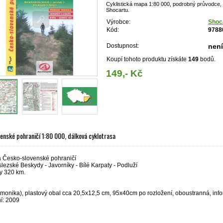
Cyklistická mapa 1:80 000, podrobný průvodce, 
Shocartu.
Výrobce:
Shoc
Kód:
9788
Dostupnost:
nen
Koupí tohoto produktu získáte
149
bodů.
149,- Kč
enské pohraničí 1:80 000, dálková cyklotrasa
a Česko-slovenské pohraničí
ezské Beskydy - Javorníky - Bílé Karpaty - Podluží
sy 320 km.
onika), plastový obal cca 20,5x12,5 cm, 95x40cm po rozložení, oboustranná, infor
í: 2009