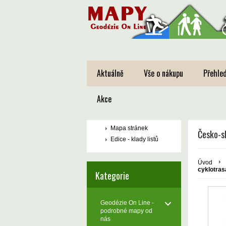
Aktuálně
Vše o nákupu
Přehled
Akce
Mapa stránek
Česko-sl
Edice - klady listů
Úvod
cyklotras
Kategorie
Geodézie On Line -
podrobné mapy od
nás