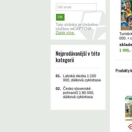
Tato stránka je chráněna
službou reCAPTCHA.
Zjistit více.
Turistic
000, + c
sklad
1 999,-
Nejprodávanější v této
kategorii
Produkty 
01.
Labská stezka 1:100
000, dálková cyklotrasa
02.
Česko-slovenské
pohraničí 1:80 000,
dálková cyklotrasa