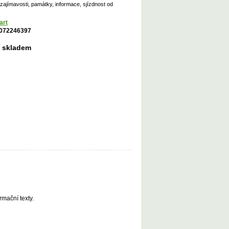
zajímavosti, památky, informace, sjízdnost od
art
072246397
í skladem
mační texty.