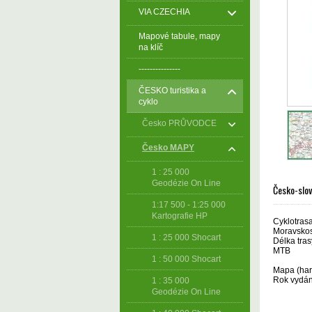
VIA CZECHIA
Mapové tabule, mapy
na klíč
---------------
ČESKO turistika a
cyklo
Česko PRŮVODCE
Česko MAPY
1 : 25 000
Geodézie On Line
Česko-slov
1:17 500 - 1:25 000
Kartografie HP
Cyklotras
Moravskosl
1 : 25 000 Shocart
Délka tra
MTB
1 : 50 000 Shocart
Mapa (harm
Rok vydán
1 : 35 000
Geodézie On Line