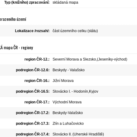
Typ (knižního) zpracování:
skládaná mapa
brazeného území
Lokalizace /rozsah/:
část územního celku (státu)
Á mapa ČR - regiony
region ČR-12.:
Severní Morava a Slezsko,(Jeseníky-východ)
podregion ČR-12.6:
Beskydy - Valašsko
region ČR-16.:
Jižní Morava
podregion ČR-16.5:
Slovácko I. - Hodonín,Kyjov
region ČR-17.:
Východní Morava
podregion ČR-17.2:
Beskydy-Valašsko
podregion ČR-17.3:
Zlín a Luhačovicko
podregion ČR-17.4:
Slovácko II. (Uherské Hradiště)