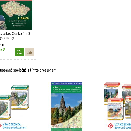
ký atlas Česko 1:50
yklotrasy
em
 Kč
kupované společně s tímto produktem