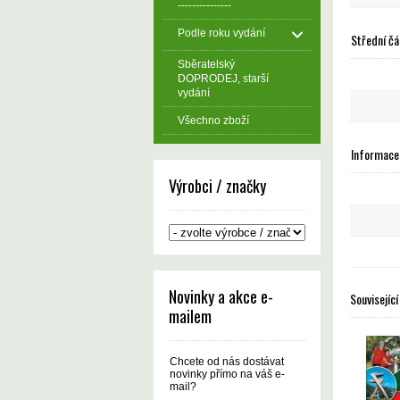
---------------
Podle roku vydání
Střední čá
Sběratelský
DOPRODEJ, starší
vydání
Všechno zboží
Informace 
Výrobci / značky
Novinky a akce e-
Související
mailem
Chcete od nás dostávat
novinky přímo na váš e-
mail?