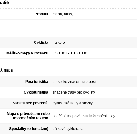
ozdělení
Produkt:
mapa, atlas,...
Cyklista:
na kolo
Měřítko mapy v rozsahu:
1:50 001 - 1:100 000
KÁ mapa
Pěší turistika:
turistické značení pro pěší
Cykloturistika:
značené trasy pro cyklisty
Klasifikace povrchů :
cyklistické trasy a stezky
Mapa s průvodcem nebo
součástí mapové listu informační texty
informačním textem:
Speciality (orientačně):
dálková cyklotrasa