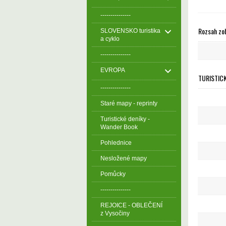
---------------
Rozsah zo
SLOVENSKO turistika
a cyklo
---------------
EVROPA
TURISTICK
---------------
Staré mapy - reprinty
Turistické deníky -
Wander Book
Pohlednice
Nesložené mapy
Pomůcky
---------------
REJOICE - OBLEČENÍ
z Vysočiny