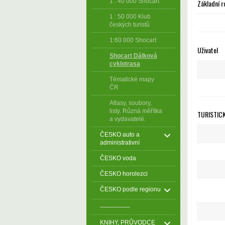
1 : 40 000 Shocart
Základní r
1 : 50 000 Klub
českých turistů
1:60 000 Shocart
Uživatel
Shocart Dálková
cyklotrasa
Tématické mapy
ČR
Atlasy, soubory,
listy. Různá měřítka
TURISTIC
a vydavatelé.
ČESKO auto a
administrativní
ČESKO voda
ČESKO horolezci
ČESKO podle regionu
---------------
KNIHY, PRŮVODCE