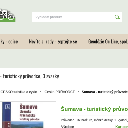
ky - edice
Nevíte si rady - zeptejte se
Geodézie On Line, spol.s
 turistický průvodce, 3 svazky
ČESKO turistika a cyklo
Česko PRŮVODCE
Šumava - turistický průvodc
Šumava - turistický prův
Průvodce - 3x brožura, měkké desky, 1. vydání
Výrobce:
Kartogr