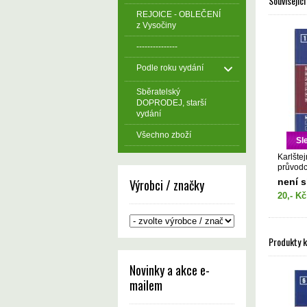
Související
REJOICE - OBLEČENÍ
z Vysočiny
---------------
Podle roku vydání
Sběratelský
DOPRODEJ, starší
vydání
Všechno zboží
Sl
Karlštej
průvod
není 
Výrobci / značky
20,- Kč
Produkty 
Novinky a akce e-
mailem