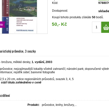
Kód:
978807
Dostupnost:
sklad
Koupí tohoto produktu získáte
50
bodů.
50,- Kč
va
uristický průvodce, 3 svazky
- brožura, měkké desky,
1. vydání, 2003
růvodce; nejzajímavější lokality včetně zahraničí; národní park; doporučené výletní
informace; rejstřík sídel; barevné fotografie
,5 x 20 cm, edice regionálních průvodců, svazek 3, 4, 5
 stáří titulu zohledněno v ceně
ozdělení
Produkt:
průvodce, knihy, brožury,...