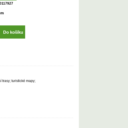
0117927
em
Do košíku
 trasy; turistické mapy;