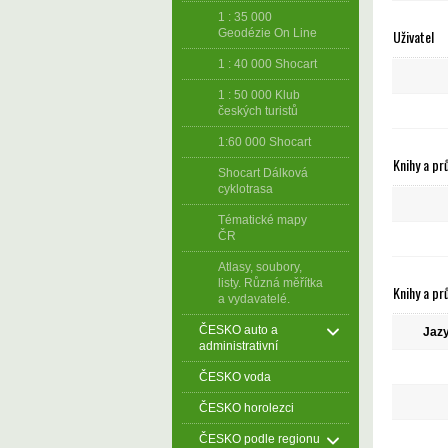
1 : 35 000
Uživatel
Geodézie On Line
1 : 40 000 Shocart
1 : 50 000 Klub
českých turistů
1:60 000 Shocart
Knihy a pr
Shocart Dálková
cyklotrasa
Tématické mapy
ČR
Atlasy, soubory,
listy. Různá měřítka
Knihy a pr
a vydavatelé.
ČESKO auto a
Jazy
administrativní
ČESKO voda
ČESKO horolezci
ČESKO podle regionu