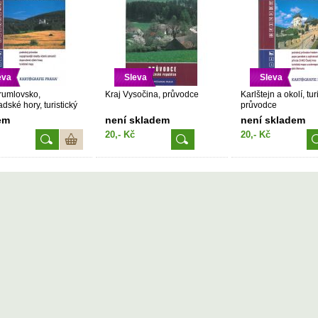
eva
Sleva
Sleva
rumlovsko,
Kraj Vysočina, průvodce
Karlštejn a okolí, tur
dské hory, turistický
průvodce
ce
em
není skladem
není skladem
20,- Kč
20,- Kč