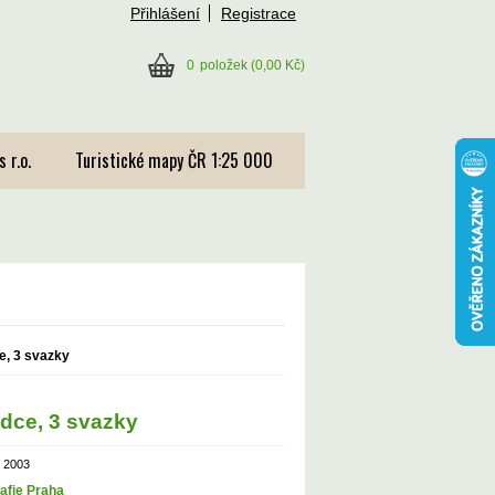
Přihlášení
Registrace
0
položek
(0,00 Kč)
 r.o.
Turistické mapy ČR 1:25 000
e, 3 svazky
odce, 3 svazky
, 2003
afie Praha