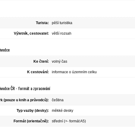
Turista:
pěší turistika
Výletník, cestovatel:
větší rozsah
ůvodce
Ke čtení:
volný čas
K cestování:
informace o územním celku
ůvodce ČR - formát a zpracování
k (pouze u knih a průvodců):
čeština
Typ vazby (desky):
měkké desky
Formát (orientačně):
střední (+- formát A5)