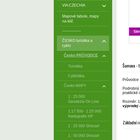
VIA CZECHIA
Mapové tabule, mapy
na klíč
---------------
Sle
ČESKO turistika a
cyklo
Česko PRŮVODCE
Šumava - t
Turistika
Cyklistika
Průvodce 
Česko MAPY
Podrobný p
praktické 
1 : 25 000
Rozměr: 12
Geodézie On Line
výprodej -
1:17 500 - 1:25 000
Kartografie HP
Základní r
1 : 25 000 Shocart
1 : 50 000 Shocart