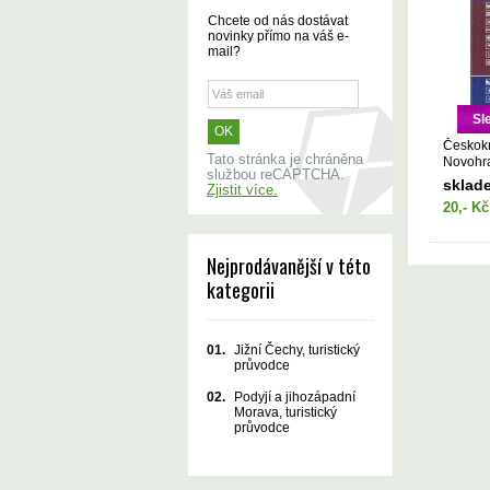
Chcete od nás dostávat
novinky přímo na váš e-
mail?
Sl
Českok
Tato stránka je chráněna
Novohra
službou reCAPTCHA.
průvod
sklad
Zjistit více.
20,- Kč
Nejprodávanější v této
kategorii
01.
Jižní Čechy, turistický
průvodce
02.
Podyjí a jihozápadní
Morava, turistický
průvodce