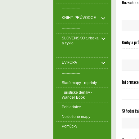
Rozsah po
---------------
KNIHY, PRŮVODCE
---------------
SLOVENSKO turistika
Knihy a pr
a cyklo
---------------
EVROPA
---------------
Informace 
Staré mapy - reprinty
Turistické deníky -
Wander Book
Pohlednice
Střední čá
Nesložené mapy
Pomůcky
---------------