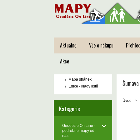
Aktuálně
Vše o nákupu
Přehled
Akce
Mapa stránek
Šumava -
Edice - klady listů
Úvod
Kategorie
Geodézie On Line -
podrobné mapy od
nás