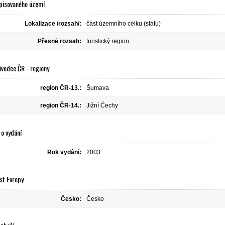
pisovaného území
Lokalizace /rozsah/:
část územního celku (státu)
Přesně rozsah:
turistický region
ůvodce ČR - regiony
region ČR-13.:
Šumava
region ČR-14.:
Jižní Čechy
o vydání
Rok vydání:
2003
st Evropy
Česko:
Česko