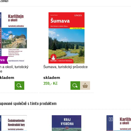
 zboží
eva
n a okolí, turistický
Šumava, turistický průvodce
ce
skladem
skladem
359,- Kč
kupované společně s tímto produktem