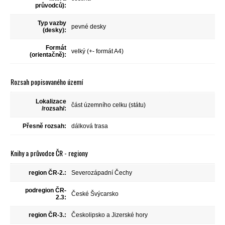
průvodců):
Typ vazby
pevné desky
(desky):
Formát
velký (+- formát A4)
(orientačně):
Rozsah popisovaného území
Lokalizace
část územního celku (státu)
/rozsah/:
Přesně rozsah:
dálková trasa
Knihy a průvodce ČR - regiony
region ČR-2.:
Severozápadní Čechy
podregion ČR-
České Švýcarsko
2.3:
region ČR-3.:
Českolipsko a Jizerské hory