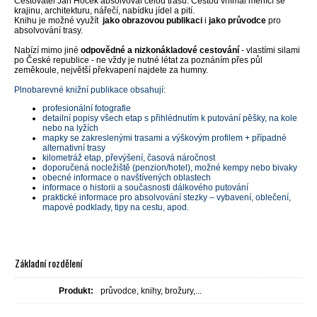
Cestovatel Jan Hocek absolvoval celou trasu. Cestou vnímal měnící se
krajinu, architekturu, nářečí, nabídku jídel a pití.
Knihu je možné využít
jako obrazovou publikaci
i
jako průvodce
pro
absolvování trasy.
Nabízí mimo jiné
odpovědné a nizkonákladové cestování
- vlastími silami
po České republice - ne vždy je nutné létat za poznáním přes půl
zeměkoule, největší překvapení najdete za humny.
Plnobarevné knižní publikace obsahují:
profesionální fotografie
detailní popisy všech etap s přihlédnutím k putování pěšky, na kole
nebo na lyžích
mapky se zakreslenými trasami a výškovým profilem + případné
alternativní trasy
kilometráž etap, převýšení, časová náročnost
doporučená nocležiště (penzion/hotel), možné kempy nebo bivaky
obecné informace o navštívených oblastech
informace o historii a současnosti dálkového putování
praktické informace pro absolvování stezky – vybavení, oblečení,
mapové podklady, tipy na cestu, apod.
Základní rozdělení
Produkt:
průvodce, knihy, brožury,...