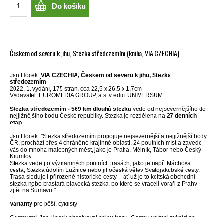
Do košíku
Českem od severu k jihu, Stezka středozemím (kniha, VIA CZECHIA)
Jan Hocek:
VIA CZECHIA, Českem od severu k jihu, Stezka
středozemím
2022, 1. vydání, 175 stran, cca 22,5 x 26,5 x 1,7cm
Vydavatel: EUROMEDIA GROUP, a.s. v edici UNIVERSUM
Stezka středozemím - 569 km dlouhá stezka
vede od nejsevernějšího do
nejjižnějšího bodu České republiky. Stezka je rozdělena na
27 denních
etap.
Jan Hocek: "Stezka středozemím propojuje nejsevernější a nejjižnější body
ČR, prochází přes 4 chráněné krajinné oblasti, 24 poutních míst a zavede
vás do mnoha malebných měst, jako je Praha, Mělník, Tábor nebo Český
Krumlov.
Stezka vede po významných poutních trasách, jako je např. Máchova
cesta, Stezka údolím Lužnice nebo jihočeská větev Svatojakubské cesty.
Trasa sleduje i přirozené historické cesty – ať už je to keltská obchodní
stezka nebo prastará plavecká stezka, po které se vraceli voraři z Prahy
zpět na Šumavu."
Varianty
pro pěší, cyklisty