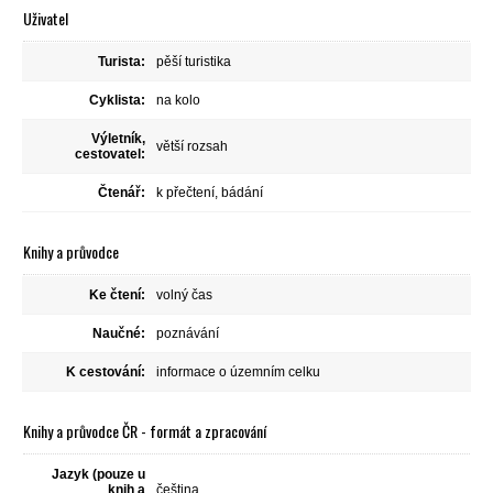
Uživatel
Turista:
pěší turistika
Cyklista:
na kolo
Výletník,
větší rozsah
cestovatel:
Čtenář:
k přečtení, bádání
Knihy a průvodce
Ke čtení:
volný čas
Naučné:
poznávání
K cestování:
informace o územním celku
Knihy a průvodce ČR - formát a zpracování
Jazyk (pouze u
knih a
čeština