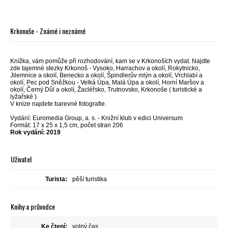
Krkonoše - Známé i neznámé
Knížka, vám pomůže při rozhodování, kam se v Krkonoších vydat. Najdte
zde tajemné stezky Krkonoš - Vysoko, Harrachov a okolí, Rokytnicko,
Jilemnice a okolí, Benecko a okolí, Špindlerův mlýn a okolí, Vrchlabí a
okolí, Pec pod Sněžkou - Velká Úpa, Malá Úpa a okolí, Horní Maršov a
okolí, Černý Důl a okolí, Žacléřsko, Trutnovsko, Krkonoše ( turistické a
lyžařské ).
V knize najdete barevné fotografie.
Vydání: Euromedia Group, a. s. - Knižní klub v edici Universum
Formát: 17 x 25 x 1,5 cm, počet stran 206
Rok vydání: 2019
Uživatel
Turista:
pěší turistika
Knihy a průvodce
Ke čtení:
volný čas