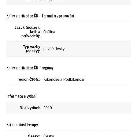
Knihy a průvodce ČR - formát a zpracování
Jazyk (pouze u
knih a
čeština
průvodců):
Typ vazby
pevné desky
(desky):
Knihy a průvodce ČR - regiony
region ČR-5.:
Krkonoše a Podkrkonoší
Informace o vydání
Rok vydání:
2019
Střední část Evropy
Česko:
Česko