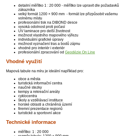
detailní měřítko 1 : 20 000 - měřítko lze upravit dle požadavků
zákazníka
velký formát 1200 × 900 mm - formát lze přizpůsobit vašemu
volnému místu
profesionální tisk na DIBOND desce
vysoká odolnost proti počasí
UV laminace pro delší životnost
možnost vlastního mapového výřezu
individuální grafické úpravy
možnost vyznačení tras a bodů zájmu
vhodné pro interiér i exteriér
profesionální zpracování od
Geodézie On Line
Vhodné využití
Mapová tabule na míru je ideální například pro:
obce a města
turistická informační centra
naučné stezky
kempy a rekreační areály
cyklocentra
školy a vzdělávací instituce
horské oblasti a chráněná území
firemní prezentace regionů
turistické a sportovní akce
Technické informace
měřítko: 1 : 20 000