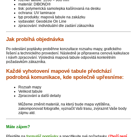
rozměr tabule: 1200 × 900 mm
materiál: DIBOND®
tisk: polymerická samolepka kašírovaná na desku
ochrana: UV laminace
typ produktu: mapová tabule na zakázku
vydavatel: Geodézie On Line
zpracování: individuální dle zadání zákazníka
Jak probíhá objednávka
Po odeslání poptávky proběhne konzultace rozsahu mapy, grafického
řešení a technického provedení. Následně je připravena cenová kalkulace
i návrh zpracování. Výsledná mapová tabule odpovídá konkrétním
požadavkům zákazníka.
Každé vyhotovení mapové tabule předchází
podrobná komunikace, kde společně upřesníme:
Rozsah mapy
Velikost tabule
Zpracování a další detaily
Můžeme změnit materiál, na který bude mapa vytištěna,
zakomponovat fotografie, vyznačit Vaši trasu, zvýraznit Vaše body
zájmu atd.
Máte zájem?
Přejděte na
formulář poptávky
a specifikujte své požadavky.
(Zboží není