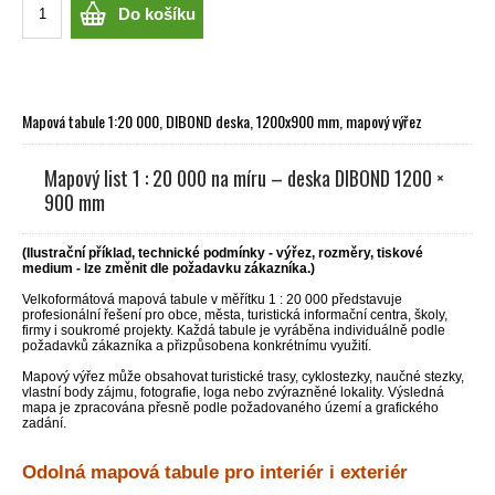
Do košíku
Mapová tabule 1:20 000, DIBOND deska, 1200x900 mm, mapový výřez
Mapový list 1 : 20 000 na míru – deska DIBOND 1200 ×
900 mm
(Ilustrační příklad, technické podmínky - výřez, rozměry, tiskové
medium - lze změnit dle požadavku zákazníka.)
Velkoformátová mapová tabule v měřítku 1 : 20 000 představuje
profesionální řešení pro obce, města, turistická informační centra, školy,
firmy i soukromé projekty. Každá tabule je vyráběna individuálně podle
požadavků zákazníka a přizpůsobena konkrétnímu využití.
Mapový výřez může obsahovat turistické trasy, cyklostezky, naučné stezky,
vlastní body zájmu, fotografie, loga nebo zvýrazněné lokality. Výsledná
mapa je zpracována přesně podle požadovaného území a grafického
zadání.
Odolná mapová tabule pro interiér i exteriér