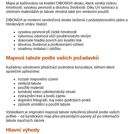
Mapa je kašírována na kvalitní DIBOND® desku, která vyniká nízkou
hmotností, vysokou pevností a dlouhou životností. Díky UV laminaci a
odolným materiálům je tabule vhodná také pro venkovní použití.
DIBOND® je moderní sendvičová deska složená z polyetylenového jádra a
hliníkových vrstev. Nabízí:
vysokou pevnost při nízké hmotnosti
výbornou odolnost vůči povětrnostním vlivům
dokonale hladký povrch pro kvalitní tisk
dlouhou životnost a profesionální vzhled
snadnou instalaci i údržbu
Mapová tabule podle vašich požadavků
Každému vyhotovení předchází podrobná konzultace, během které
společně upřesníme:
rozsah mapového území
velikost tabule
použitý materiál
turistický nebo cykloturistický obsah
zvýraznění tras a bodů zájmu
doplnění fotografií, log nebo grafických prvků
způsob umístění a použití tabule
Výsledkem je originální mapová tabule vytvořená přesně podle vašich
potřeb – od turistických map přes prezentační panely až po informační
tabule naučných stezek.
Hlavní výhody