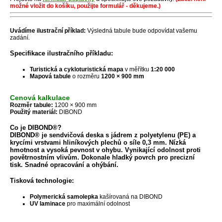
možné vložit do košíku, použijte formulář - děkujeme.)
Uvádíme ilustrační příklad:
Výsledná tabule bude odpovídat vašemu
zadání.
Specifikace ilustračního příkladu:
Turistická a cykloturistická mapa
v měřítku
1:20 000
Mapová tabule
o rozměru
1200 × 900 mm
Cenová kalkulace
Rozměr tabule:
1200 × 900 mm
Použitý materiál:
DIBOND
Co je DIBOND®?
DIBOND® je sendvičová deska s jádrem z polyetylenu (PE) a
krycími vrstvami hliníkových plechů o síle 0,3 mm. Nízká
hmotnost a vysoká pevnost v ohybu. Vynikající odolnost proti
povětrnostním vlivům. Dokonale hladký povrch pro precizní
tisk. Snadné opracování a ohýbání.
Tisková technologie:
Polymerická samolepka
kašírovaná na DIBOND
UV laminace
pro maximální odolnost