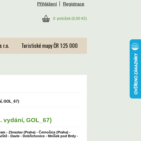
Přihlášení
Registrace
0
položek
(0,00 Kč)
 r.o.
Turistické mapy ČR 1:25 000
ní, GOL_67)
3. vydání, GOL_67)
ram - Zbraslav (Praha) - Černošice (Praha) -
oviště - Davle - Dobřichovice - Mníšek pod Brdy -