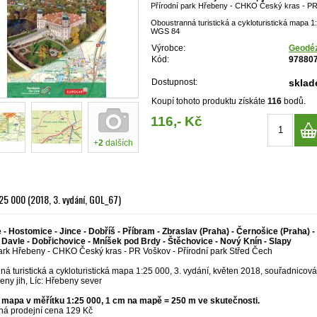
Přírodní park Hřebeny - CHKO Český kras - PR 
Oboustranná turistická a cykloturistická mapa 1
WGS 84
Výrobce:
Geodéz
Kód:
97880
Dostupnost:
skla
Koupí tohoto produktu získáte
116
bodů.
116,- Kč
+
2
dalších
25 000 (2018, 3. vydání, GOL_67)
- Hostomice - Jince - Dobříš - Příbram - Zbraslav (Praha) - Černošice (Praha) - 
 - Davle - Dobřichovice - Mníšek pod Brdy - Štěchovice - Nový Knín - Slapy
park Hřebeny - CHKO Český kras - PR Voškov - Přírodní park Střed Čech
á turistická a cykloturistická mapa 1:25 000, 3. vydání, květen 2018, souřadnicov
ny jih, Líc: Hřebeny sever
mapa v měřítku 1:25 000, 1 cm na mapě = 250 m ve skutečnosti.
á prodejní cena 129 Kč