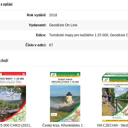
o vydání
Rok vydání:
2018
Vydavatel:
Geodézie On Line
Edice:
Turistické mapy pro každého 1:25 000, Geodézie 
Číslo v edici:
67
 zboží
25 000 CHKO (2021,
Český kras, Křivoklátsko 1 :
VIA CZECHIA - Stez