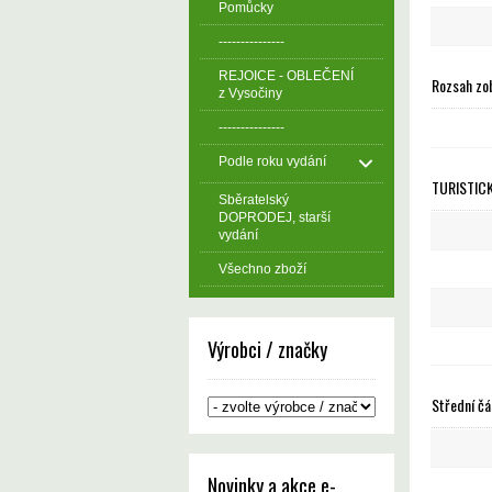
Pomůcky
---------------
REJOICE - OBLEČENÍ
Rozsah zo
z Vysočiny
---------------
Podle roku vydání
TURISTICK
Sběratelský
DOPRODEJ, starší
vydání
Všechno zboží
Výrobci / značky
Střední čá
Novinky a akce e-