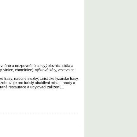
vněné a nezpevněné cesty,železnici, sídla a
y, vinice, chmelnice), výškové kóty, vrstevnice
é trasy; naučné stezky; turistické lyžařské trasy,
brazuje pro turisty atraktivní místa - hrady a
ané restaurace a ubytovací zařízení,...