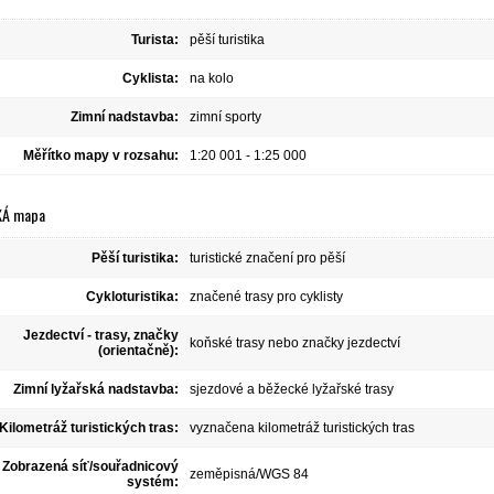
Turista:
pěší turistika
Cyklista:
na kolo
Zimní nadstavba:
zimní sporty
Měřítko mapy v rozsahu:
1:20 001 - 1:25 000
KÁ mapa
Pěší turistika:
turistické značení pro pěší
Cykloturistika:
značené trasy pro cyklisty
Jezdectví - trasy, značky
koňské trasy nebo značky jezdectví
(orientačně):
Zimní lyžařská nadstavba:
sjezdové a běžecké lyžařské trasy
Kilometráž turistických tras:
vyznačena kilometráž turistických tras
Zobrazená síť/souřadnicový
zeměpisná/WGS 84
systém: