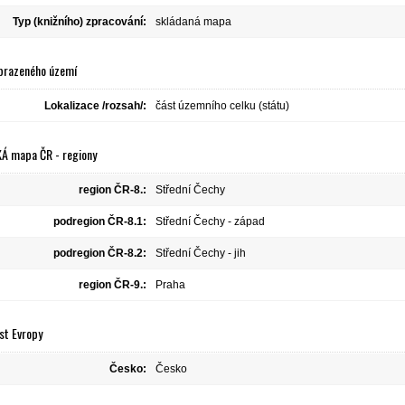
Typ (knižního) zpracování:
skládaná mapa
brazeného území
Lokalizace /rozsah/:
část územního celku (státu)
Á mapa ČR - regiony
region ČR-8.:
Střední Čechy
podregion ČR-8.1:
Střední Čechy - západ
podregion ČR-8.2:
Střední Čechy - jih
region ČR-9.:
Praha
st Evropy
Česko:
Česko