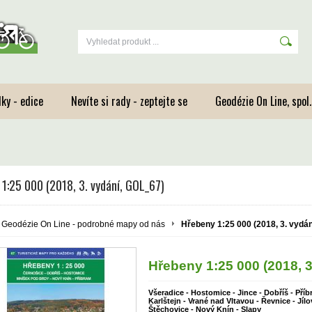
ky - edice
Nevíte si rady - zeptejte se
Geodézie On Line, spol.s
1:25 000 (2018, 3. vydání, GOL_67)
Geodézie On Line - podrobné mapy od nás
Hřebeny 1:25 000 (2018, 3. vydá
Hřebeny 1:25 000 (2018, 
Všeradice - Hostomice - Jince - Dobříš - Příb
Karlštejn - Vrané nad Vltavou - Řevnice - Jíl
Štěchovice - Nový Knín - Slapy