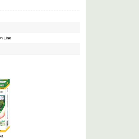
On Line
ka