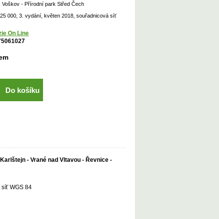
Voškov - Přírodní park Střed Čech
:25 000, 3. vydání, květen 2018, souřadnicová síť
ie On Line
75061027
dem
Do košíku
Karlštejn - Vrané nad Vltavou - Řevnice -
á síť WGS 84