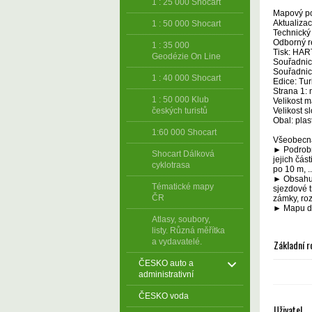
1 : 25 000 Shocart
Mapový po
Aktualizac
1 : 50 000 Shocart
Technický
Odborný r
1 : 35 000
Tisk: HAR
Geodézie On Line
Souřadnic
Souřadnic
1 : 40 000 Shocart
Edice: Tu
Strana 1:
1 : 50 000 Klub
Velikost m
Velikost s
českých turistů
Obal: plas
1:60 000 Shocart
Všeobecná 
► Podrobn
Shocart Dálková
jejich čás
cyklotrasa
po 10 m, ..
► Obsahuje
Tématické mapy
sjezdové t
ČR
zámky, roz
► Mapu do
Atlasy, soubory,
listy. Různá měřítka
a vydavatelé.
Základní r
ČESKO auto a
administrativní
ČESKO voda
Uživatel