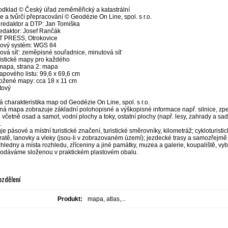
dklad © Český úřad zeměměřický a katastrální
e a tvůrčí přepracování © Geodézie On Line, spol. s r.o.
 redaktor a DTP: Jan Tomiška
edaktor: Josef Rančák
T PRESS, Otrokovice
ový systém: WGS 84
ová síť: zeměpisné souřadnice, minutová síť
ristické mapy pro každého
 mapa, strana 2: mapa
apového listu: 99,6 x 69,6 cm
ložené mapy: cca 18 x 11 cm
tový
charakteristika map od Geodézie On Line, spol. s r.o.
á mapa zobrazuje základní polohopisné a výškopisné informace např. silnice, zpe
ti včetně osad a samot, vodní plochy a toky, ostatní plochy (např. lesy, zahrady a sad
.
 pásové a místní turistické značení, turistické směrovníky, kilometráž; cykloturistick
ratě, lanovky a vleky (jsou-li v zobrazovaném území); jezdecké trasy a samozřejmě zo
hledny a místa rozhledu, zříceniny a jiné památky, muzea a galerie, koupaliště, vybr
dáváme složenou v praktickém plastovém obalu.
ozdělení
Produkt:
mapa, atlas,...