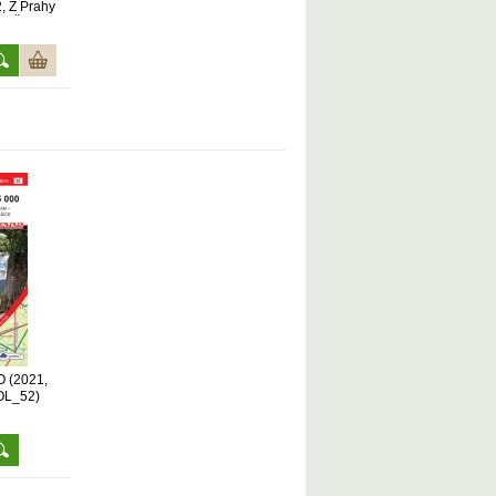
, Z Prahy
du ČR 1 :
dání, SJ6-
O (2021,
GOL_52)