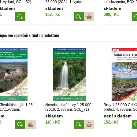
 4. vydání, GOL_52)
25 000 (2024, 1. vydání,
středozemím, BOX 2
GOL_110)
do nejjižnějšího bo
skladem
skladem
skladem
25 000 (2022, 1. vy
č
152,- Kč
380,- Kč
14)
kupované společně s tímto produktem
ivoklátsko, jih 1:25
Novohradské hory 1:25 000
Brdy 1:25 000 CHK
17,1.vydání,
(2016, 2. vydání, GOL_71)
pretex, 4. vydání, 
)
em
skladem
není skladem
č
116,- Kč
152,- Kč