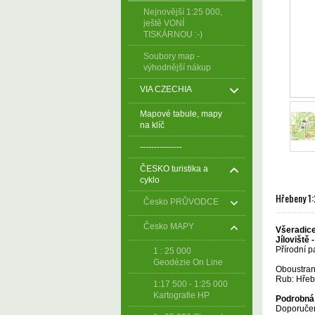
Nejnovější 1:25 000,
ještě VONÍ
TISKÁRNOU :-)
Soubory map -
výhodnější nákup
VIA CZECHIA
Mapové tabule, mapy
na klíč
---------------
ČESKO turistika a
cyklo
Hřebeny 1:
Česko PRŮVODCE
Česko MAPY
Všeradice 
Jíloviště
Přírodní 
1 : 25 000
Geodézie On Line
Oboustrann
Rub: Hřebe
1:17 500 - 1:25 000
Kartografie HP
Podrobná 
Doporučen