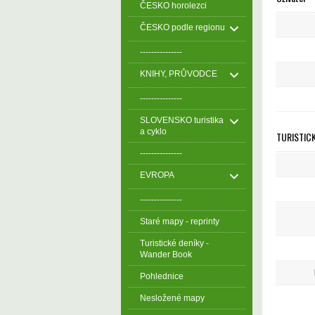
ČESKO horolezci
ČESKO podle regionu
---------------
KNIHY, PRŮVODCE
---------------
SLOVENSKO turistika
a cyklo
TURISTIC
---------------
EVROPA
---------------
Staré mapy - reprinty
Turistické deníky -
Wander Book
Pohlednice
Nesložené mapy