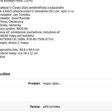
á prodejní cena 129 Kč.
dklad © Český úřad zeměměřický a katastrální
e a tvůrčí přepracování © Geodézie On Line, spol. s r.o.
 redaktor: Jan Tomiška
edaktor: Josef Rančák
 Press, Otrokovice
česky, německy
ový systém: WGS 84
ová síť: zeměpisné souřadnice, minutová síť
ristické mapy pro každého
8075060730, ISBN: 978-80-7506-073-0
 mapa, strana 2: mapa
apového listu: 99,6 x 69,6 cm
ložené mapy: cca 18 x 11 cm
tový
ozdělení
Produkt:
mapa, atlas,...
Turista:
pěší turistika