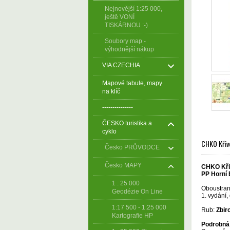
Nejnovější 1:25 000,
ještě VONÍ
TISKÁRNOU :-)
Soubory map -
výhodnější nákup
VIA CZECHIA
Mapové tabule, mapy
na klíč
---------------
ČESKO turistika a
cyklo
CHKO Křivo
Česko PRŮVODCE
Česko MAPY
CHKO Křiv
PP Horní 
1 : 25 000
Oboustrann
Geodézie On Line
1. vydání,
1:17 500 - 1:25 000
Rub:
Zbir
Kartografie HP
Podrobná 