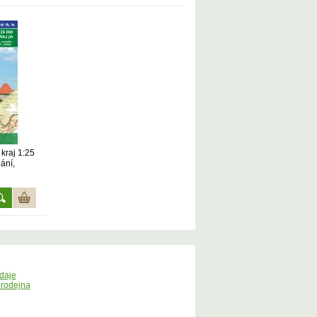
kraj 1:25
dání,
daje
rodejna