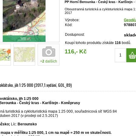
PP Horní Berounka - Český kras - Karlštejn 
Oboustranná turistická a cykloturistická mapa 
2017
Výrobce:
Geodéz
Kód:
97880
Dostupnost:
skla
Koupí tohoto produktu získáte
116
bodů.
116,- Kč
+
2
dalších
klátsko, jih 1:25 000 (2017,1.vydání, GOL_89)
oklátsko, jih 1:25 000
Berounka - Český kras - Karlštejn - Koněprusy
á turistická a cykloturistická mapa 1:25 000, souřadnicová síť WGS 84
 duben 2017 (v prodeji od 2.5.2017)
ožsko;
Líc:
Berounsko
mapa v měřítku 1:25 000, 1 cm na mapě = 250 m ve skutečnosti.