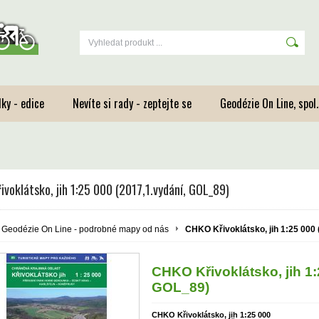
ky - edice
Nevíte si rady - zeptejte se
Geodézie On Line, spol.s
voklátsko, jih 1:25 000 (2017,1.vydání, GOL_89)
Geodézie On Line - podrobné mapy od nás
CHKO Křivoklátsko, jih 1:25 000
CHKO Křivoklátsko, jih 1:
GOL_89)
CHKO Křivoklátsko, jih 1:25 000