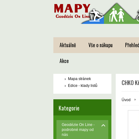
Aktuálně
Vše o nákupu
Přehled
Akce
Mapa stránek
CHKO Kři
Edice - klady listů
Úvod
Kategorie
Geodézie On Line -
podrobné mapy od
nás