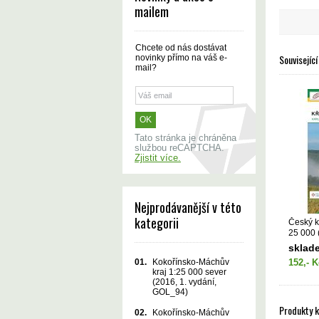
mailem
Chcete od nás dostávat
Související
novinky přímo na váš e-
mail?
Tato stránka je chráněna
službou reCAPTCHA.
Zjistit více.
Nejprodávanější v této
kategorii
Český kr
25 000 
GOL_11
sklad
152,- K
01.
Kokořínsko-Máchův
kraj 1:25 000 sever
(2016, 1. vydání,
GOL_94)
Produkty 
02.
Kokořínsko-Máchův