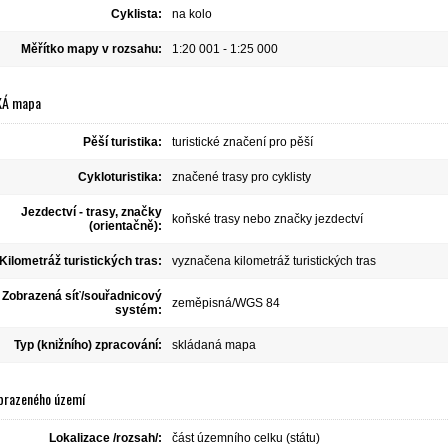
Cyklista:
na kolo
Měřítko mapy v rozsahu:
1:20 001 - 1:25 000
KÁ mapa
Pěší turistika:
turistické značení pro pěší
Cykloturistika:
značené trasy pro cyklisty
Jezdectví - trasy, značky
koňské trasy nebo značky jezdectví
(orientačně):
Kilometráž turistických tras:
vyznačena kilometráž turistických tras
Zobrazená síť/souřadnicový
zeměpisná/WGS 84
systém:
Typ (knižního) zpracování:
skládaná mapa
brazeného území
Lokalizace /rozsah/:
část územního celku (státu)