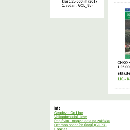
kraj 1:25 000 jih (2017,
1. vydání, GOL_95)
CHKO Kř
1:25 00
GOL_88
sklad
116,- K
Info
Geodézie On Line
Velkoobchodní slevy
Poptávka - mapy a data na zakázku
Ochrana osobních údajů (GDPR)
Cookies