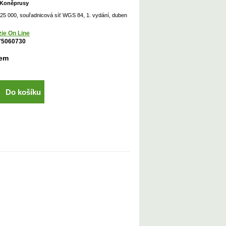
- Koněprusy
1:25 000, souřadnicová síť WGS 84, 1. vydání, duben
ie On Line
75060730
dem
Do košíku