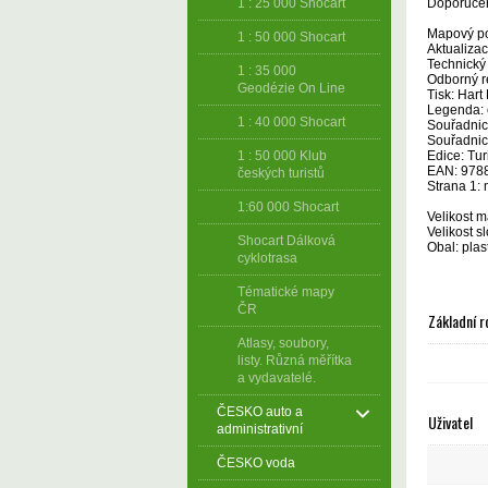
Doporučen
1 : 25 000 Shocart
Mapový po
1 : 50 000 Shocart
Aktualizac
Technický
1 : 35 000
Odborný r
Geodézie On Line
Tisk: Hart
Legenda: 
1 : 40 000 Shocart
Souřadnic
Souřadnic
Edice: Tu
1 : 50 000 Klub
EAN: 978
českých turistů
Strana 1:
1:60 000 Shocart
Velikost m
Velikost s
Shocart Dálková
Obal: plas
cyklotrasa
Tématické mapy
ČR
Základní r
Atlasy, soubory,
listy. Různá měřítka
a vydavatelé.
ČESKO auto a
Uživatel
administrativní
ČESKO voda