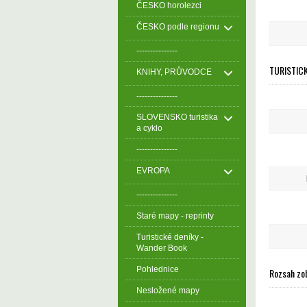
ČESKO horolezci
ČESKO podle regionu
---------------
TURISTIC
KNIHY, PRŮVODCE
---------------
SLOVENSKO turistika
a cyklo
---------------
EVROPA
---------------
Staré mapy - reprinty
Turistické deníky -
Wander Book
Pohlednice
Rozsah zo
Nesložené mapy