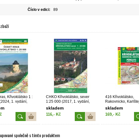
Číslo v edici:
89
 zboží
as, Křivoklátsko 1 :
CHKO Křivoklátsko, sever
416 Křivoklátsko,
(2024, 1. vydání,
1:25 000 (2017, 1. vydání,
Rakovnicko, Karlšt
0)
GOL_88)
em
skladem
skladem
č
116,- Kč
169,- Kč
kupované společně s tímto produktem