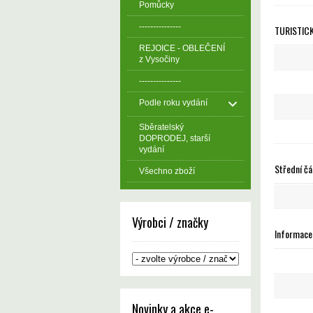
Pomůcky
---------------
TURISTICK
REJOICE - OBLEČENÍ
z Vysočiny
---------------
Podle roku vydání
Sběratelský
DOPRODEJ, starší
vydání
Střední čá
Všechno zboží
Výrobci / značky
Informace 
Novinky a akce e-