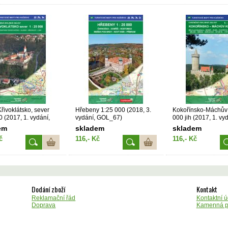
ivoklátsko, sever
Hřebeny 1:25 000 (2018, 3.
Kokořínsko-Máchův 
0 (2017, 1. vydání,
vydání, GOL_67)
000 jih (2017, 1. vy
)
GOL_95)
em
skladem
skladem
č
116,- Kč
116,- Kč
Dodání zboží
Kontakt
Reklamační řád
Kontaktní ú
Doprava
Kamenná p