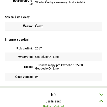
podregion ČR-
Střední Čechy - severovýchod - Polabí
8.3:
Střední část Evropy
Česko:
Česko
Informace o vydání
Rok vydání:
2017
Vydavatel:
Geodézie On Line
Turistické mapy pro každého 1:25 000,
Edice:
Geodézie On Line
Číslo v edici:
95
Info
Dodání zboží
Reklamační řád