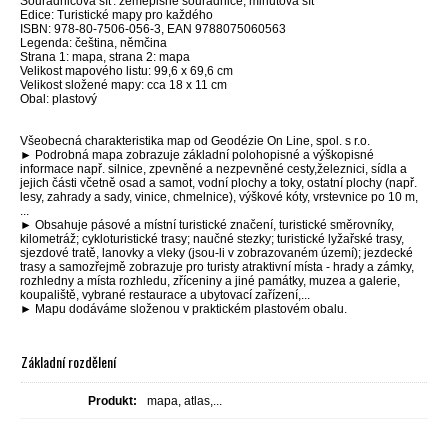
Souřadnicová síť: zeměpisné souřadnice, minutová síť
Edice: Turistické mapy pro každého
ISBN: 978-80-7506-056-3, EAN 9788075060563
Legenda: čeština, němčina
Strana 1: mapa, strana 2: mapa
Velikost mapového listu: 99,6 x 69,6 cm
Velikost složené mapy: cca 18 x 11 cm
Obal: plastový
Všeobecná charakteristika map od Geodézie On Line, spol. s r.o.
► Podrobná mapa zobrazuje základní polohopisné a výškopisné
informace např. silnice, zpevněné a nezpevněné cesty,železnici, sídla a
jejich části včetně osad a samot, vodní plochy a toky, ostatní plochy (např.
lesy, zahrady a sady, vinice, chmelnice), výškové kóty, vrstevnice po 10 m,
...
► Obsahuje pásové a místní turistické značení, turistické směrovníky,
kilometráž; cykloturistické trasy; naučné stezky; turistické lyžařské trasy,
sjezdové tratě, lanovky a vleky (jsou-li v zobrazovaném území); jezdecké
trasy a samozřejmě zobrazuje pro turisty atraktivní místa - hrady a zámky,
rozhledny a místa rozhledu, zříceniny a jiné památky, muzea a galerie,
koupaliště, vybrané restaurace a ubytovací zařízení,...
► Mapu dodáváme složenou v praktickém plastovém obalu.
Základní rozdělení
Produkt:
mapa, atlas,...