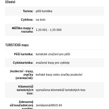
Uživatel
Turista:
pěší turistika
Cyklista:
na kolo
Měřítko mapy v
1:20 001 - 1:25 000
rozsahu:
TURISTICKÁ mapa
Pěší turistika:
turistické značení pro pěší
Cykloturistika:
značené trasy pro cyklisty
Jezdectví - trasy,
značky
koňské trasy nebo značky jezdectví
(orientačně):
Kilometráž
turistických
vyznačena kilometráž turistických tras
tras:
Zobrazená
síť/souřadnicový
zeměpisná/WGS 84
systém: