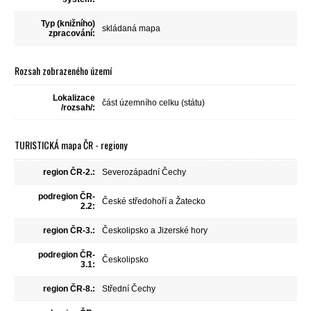
Typ (knižního)
skládaná mapa
zpracování:
Rozsah zobrazeného území
Lokalizace
část územního celku (státu)
/rozsah/:
TURISTICKÁ mapa ČR - regiony
region ČR-2.:
Severozápadní Čechy
podregion ČR-
České středohoří a Žatecko
2.2:
region ČR-3.:
Českolipsko a Jizerské hory
podregion ČR-
Českolipsko
3.1:
region ČR-8.:
Střední Čechy