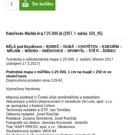
Do košíku
Kokořínsko-Máchův kraj 1:25 000 jih (2017, 1. vydání, GOL_95)
BĚLÁ pod Bezdězem – BOREČ – DUBÁ – CHOTĚTOV – KOKOŘÍN –
MĚLNÍK – MŠENO – SNĚDOVICE – SPOMYŠL – ŠTĚTÍ – ŽDÍREC
Turistická a cykloturistická mapa 1:25 000, 1. vydání, březen 2017
(zahájení 17.3.2017)
Podrobná mapa v měřítku 1:25 000, 1 cm na mapě = 250 m ve
skutečnosti.
Doporučená prodejní cena 129 Kč.
Vyznačeny hipotrasy.
Mapový podklad © Český úřad zeměměřický a katastrální
Aktualizace a tvůrčí přepracování © Geodézie On Line, spol. s r.o.
ve spolupráci s Karlem Uzlem.
Technický redaktor a DTP: Jan Tomiška
Odborný redaktor: Josef Rančák
Redakce: Zuzana Šimralová, Josef Rančák
Fotografie na obálce: Jaroslav Kocourek - Kokořín
Tisk: HART PRESS, spol. s r.o., Otrokovice
Souřadnicový systém: WGS 84