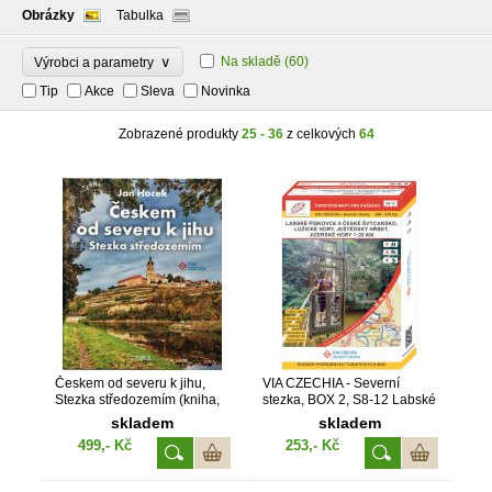
Obrázky
Tabulka
∨
Na skladě
(60)
Výrobci a parametry
Tip
Akce
Sleva
Novinka
Zobrazené produkty
25 - 36
z celkových
64
Českem od severu k jihu,
VIA CZECHIA - Severní
Stezka středozemím (kniha,
stezka, BOX 2, S8-12 Labské
VIA CZECHIA)
pískovce - Jizerské hory 1 :
skladem
skladem
25 000 (2022, 1. vydání, S8-
499,- Kč
253,- Kč
12)