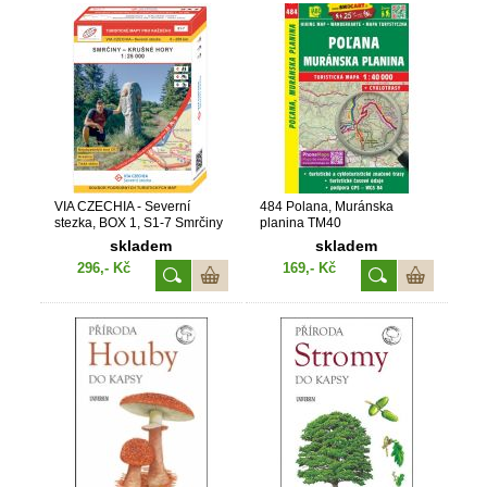
VIA CZECHIA - Severní
484 Polana, Muránska
stezka, BOX 1, S1-7 Smrčiny
planina TM40
- Krušné hory 1 : 25 000
skladem
skladem
(2022, 1. vydání, S1-7)
296,- Kč
169,- Kč