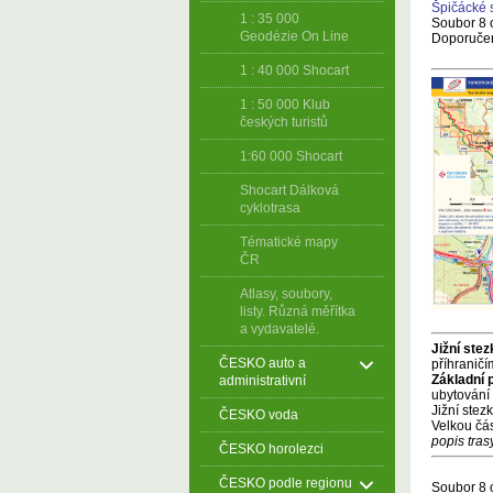
Špičácké s
1 : 35 000
Soubor 8 o
Geodézie On Line
Doporučen
1 : 40 000 Shocart
1 : 50 000 Klub
českých turistů
1:60 000 Shocart
Shocart Dálková
cyklotrasa
Tématické mapy
ČR
Atlasy, soubory,
listy. Různá měřítka
a vydavatelé.
Jižní stez
ČESKO auto a
příhraničí
Základní 
administrativní
ubytování
Jižní stez
ČESKO voda
Velkou čás
popis tras
ČESKO horolezci
ČESKO podle regionu
Soubor 8 o