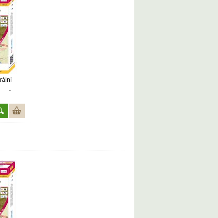
rální
odu ČR do
23, 1.