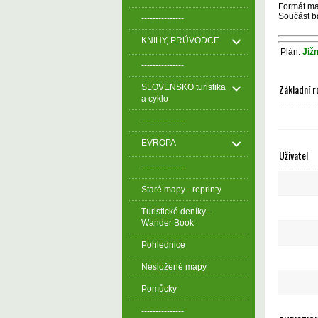
Formát map
Součást b
---------------
KNIHY, PRŮVODCE
Plán:
Již
---------------
Základní r
SLOVENSKO turistika
a cyklo
---------------
EVROPA
Uživatel
---------------
Staré mapy - reprinty
Turistické deníky -
Wander Book
Pohlednice
Nesložené mapy
Pomůcky
---------------