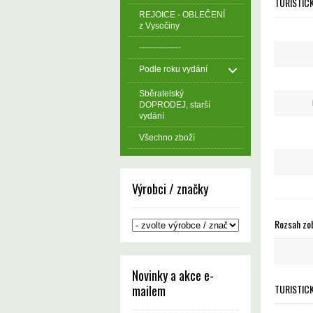
TURISTIC
REJOICE - OBLEČENÍ
z Vysočiny
---------------
Podle roku vydání
Sběratelský
DOPRODEJ, starší
vydání
Všechno zboží
Výrobci / značky
Rozsah zo
Novinky a akce e-
TURISTICK
mailem