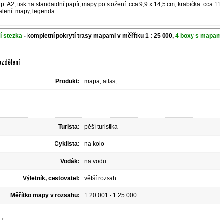
: A2, tisk na standardní papír, mapy po složení: cca 9,9 x 14,5 cm, krabička: cca 1
alení: mapy, legenda.
ní stezka
- kompletní pokrytí trasy mapami v měřítku 1 : 25 000,
4 boxy s mapam
ozdělení
Produkt:
mapa, atlas,...
Turista:
pěší turistika
Cyklista:
na kolo
Vodák:
na vodu
Výletník, cestovatel:
větší rozsah
Měřítko mapy v rozsahu:
1:20 001 - 1:25 000