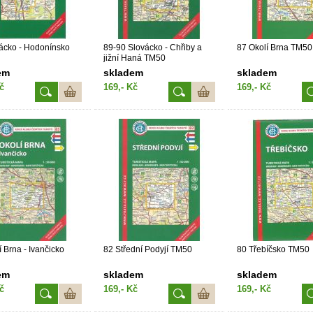
ácko - Hodonínsko
89-90 Slovácko - Chřiby a
87 Okolí Brna TM50
jižní Haná TM50
em
skladem
skladem
č
169,- Kč
169,- Kč
í Brna - Ivančicko
82 Střední Podyjí TM50
80 Třebíčsko TM50
em
skladem
skladem
č
169,- Kč
169,- Kč