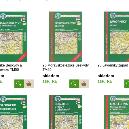
ské Beskydy a
96 Moravskoslezské Beskydy
95 Javorníky zápa
kovsko TM50
TM50
em
skladem
skladem
č
169,- Kč
169,- Kč