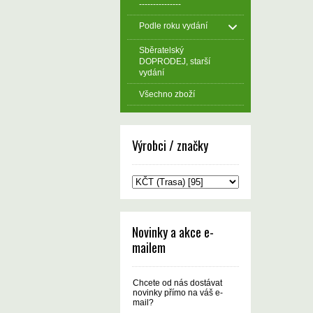
---------------
Podle roku vydání
Sběratelský
DOPRODEJ, starší
vydání
Všechno zboží
Výrobci / značky
Novinky a akce e-
mailem
Chcete od nás dostávat
novinky přímo na váš e-
mail?