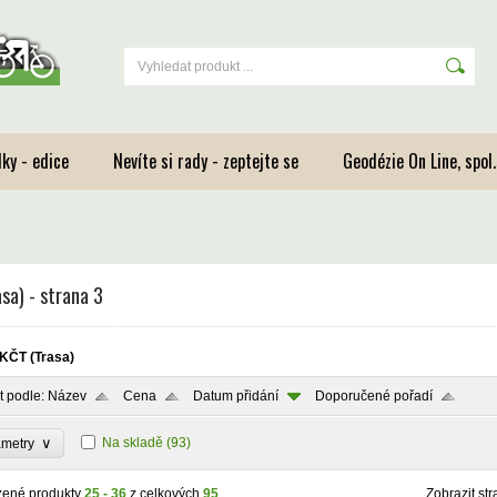
ky - edice
Nevíte si rady - zeptejte se
Geodézie On Line, spol.s
sa) - strana 3
KČT (Trasa)
t podle:
Název
Cena
Datum přidání
Doporučené pořadí
∨
Na skladě
(93)
ametry
zené produkty
25 - 36
z celkových
95
Zobrazit str