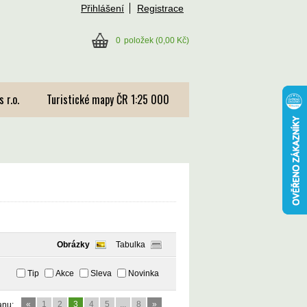
Přihlášení
Registrace
0
položek
(0,00 Kč)
 r.o.
Turistické mapy ČR 1:25 000
Obrázky
Tabulka
Tip
Akce
Sleva
Novinka
«
1
2
3
4
5
...
8
»
anu: