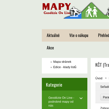
Aktuálně
Vše o nákupu
Přehled
Akce
Mapa stránek
KČT (Tra
Edice - klady listů
Úvod
Kategorie
Seřadi
Par
Geodézie On Line -
podrobné mapy od
nás
Zobra