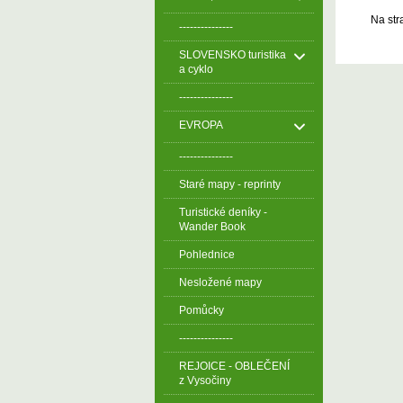
Na str
---------------
SLOVENSKO turistika
a cyklo
---------------
EVROPA
---------------
Staré mapy - reprinty
Turistické deníky -
Wander Book
Pohlednice
Nesložené mapy
Pomůcky
---------------
REJOICE - OBLEČENÍ
z Vysočiny