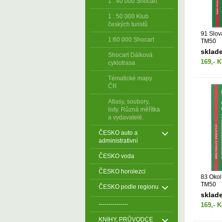
1 : 40 000 Shocart
1 : 50 000 Klub
českých turistů
91 Slov
1:60 000 Shocart
TM50
sklad
Shocart Dálková
169,- K
cyklotrasa
Tématické mapy
ČR
Atlasy, soubory,
listy. Různá měřítka
a vydavatelé.
ČESKO auto a
administrativní
ČESKO voda
ČESKO horolezci
83 Okol
TM50
ČESKO podle regionu
sklad
---------------
169,- K
KNIHY, PRŮVODCE