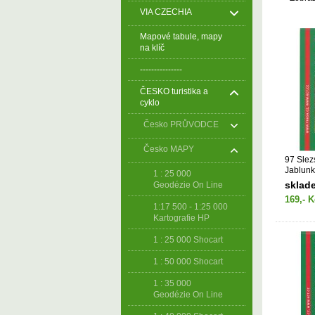
VIA CZECHIA
Mapové tabule, mapy
na klíč
---------------
ČESKO turistika a
cyklo
Česko PRŮVODCE
Česko MAPY
97 Slez
Jablun
1 : 25 000
sklad
Geodézie On Line
169,- K
1:17 500 - 1:25 000
Kartografie HP
1 : 25 000 Shocart
1 : 50 000 Shocart
1 : 35 000
Geodézie On Line