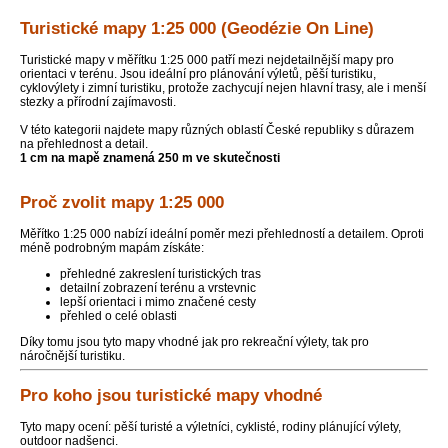
Turistické mapy 1:25 000 (Geodézie On Line)
Turistické mapy v měřítku 1:25 000 patří mezi nejdetailnější mapy pro
orientaci v terénu. Jsou ideální pro plánování výletů, pěší turistiku,
cyklovýlety i zimní turistiku, protože zachycují nejen hlavní trasy, ale i menší
stezky a přírodní zajímavosti.
V této kategorii najdete mapy různých oblastí České republiky s důrazem
na přehlednost a detail.
1 cm na mapě znamená 250 m ve skutečnosti
Proč zvolit mapy 1:25 000
Měřítko 1:25 000 nabízí ideální poměr mezi přehledností a detailem. Oproti
méně podrobným mapám získáte:
přehledné zakreslení turistických tras
detailní zobrazení terénu a vrstevnic
lepší orientaci i mimo značené cesty
přehled o celé oblasti
Díky tomu jsou tyto mapy vhodné jak pro rekreační výlety, tak pro
náročnější turistiku.
Pro koho jsou turistické mapy vhodné
Tyto mapy ocení: pěší turisté a výletníci, cyklisté, rodiny plánující výlety,
outdoor nadšenci.