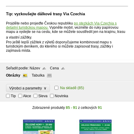
Tip: vyzkoušejte dálkové trasy Via Czechia
Projděte nebo projeďte Českou republiku
po stezkách Via Czechia s
detailní turistickou mapou.
Vypněte mobil, vezměte do ruky papírovou
mapu a vydejte se na cestu, kde se můžete soustředit jen na krajinu, trasu
a vlastní zážitky.
Pro ještě lepší zážitek z výletů doporučujeme kombinovat mapu s
turistickým deníkem, do kterého si můžete zapisovat trasy, zážitky i
zajímavá místa.
Seřadit podle:
Název
Cena
Obrázky
Tabulka
∨
Na skladě
(85)
Výrobci a parametry
Tip
Akce
Sleva
Novinka
Zobrazené produkty
85 - 91
z celkových
91