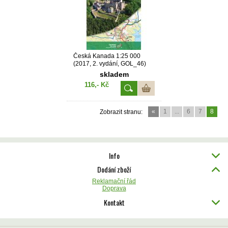
Česká Kanada 1:25 000
(2017, 2. vydání, GOL_46)
skladem
116,- Kč
«
1
...
6
7
8
Zobrazit stranu:
Info
Dodání zboží
Reklamační řád
Doprava
Kontakt